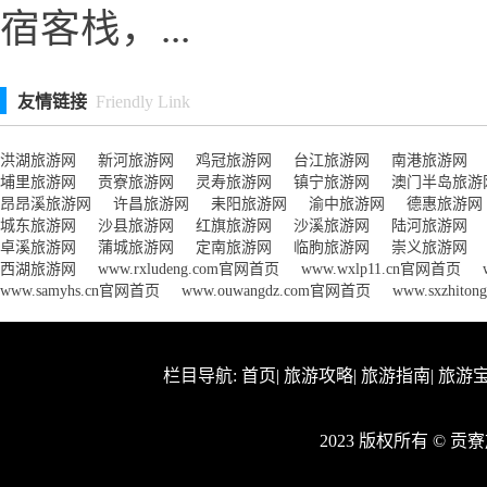
宿客栈，...
友情链接
Friendly Link
洪湖旅游网
新河旅游网
鸡冠旅游网
台江旅游网
南港旅游网
埔里旅游网
贡寮旅游网
灵寿旅游网
镇宁旅游网
澳门半岛旅游
昂昂溪旅游网
许昌旅游网
耒阳旅游网
渝中旅游网
德惠旅游网
城东旅游网
沙县旅游网
红旗旅游网
沙溪旅游网
陆河旅游网
卓溪旅游网
蒲城旅游网
定南旅游网
临朐旅游网
崇义旅游网
西湖旅游网
www.rxludeng.com官网首页
www.wxlp11.cn官网首页
www.samyhs.cn官网首页
www.ouwangdz.com官网首页
www.sxzhit
栏目导航:
首页
|
旅游攻略
|
旅游指南
|
旅游
2023 版权所有 © 